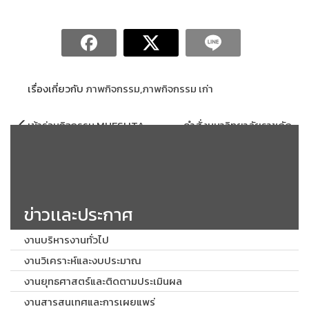
เรื่องเกี่ยวกับ
ภาพกิจกรรม
,
ภาพกิจกรรม เก่า
แนะแนว
เข้าร่วมกิจกรรม MHESI ITA
คำสั่งมหาวิทยาลัยราชภัฏ
เรื่อง
Clinic ประจำปีงบประมาณ พ.ศ.
สกลนครที่ 335/2569 เรื่อง แต่ง
2569 ครั้งที่ 4 (2 มิถุนายน 2569)
ตั้งคณะกรรมการดำเนินงานแผน
บริการวิชาการและถ่ายทอด
เทคโนโลยี มหาวิทยาลัยราชภัฏ
สกลนคร
ข่าวเเละประกาศ
งานบริหารงานทั่วไป
งานวิเคราะห์และงบประมาณ
งานยุทธศาสตร์และติดตามประเมินผล
งานสารสนเทศและการเผยแพร่