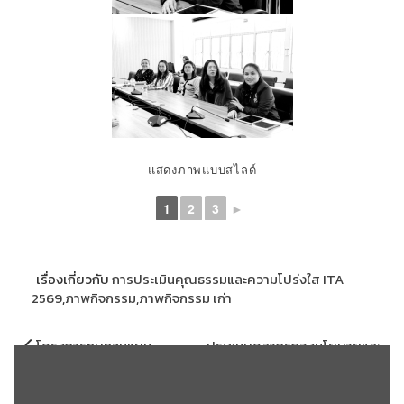
แสดงภาพแบบสไลด์
1
2
3
►
เรื่องเกี่ยวกับ
การประเมินคุณธรรมและความโปร่งใส ITA
2569
,
ภาพกิจกรรม
,
ภาพกิจกรรม เก่า
แนะแนว
โครงการทบทวนแผน
ประชุมบุคลากรกองนโยบายและ
เรื่อง
ยุทธศาสตร์มหาวิทยาลัยราชภัฏ
แผน ประจำปีงบประมาณ พ.ศ.
สกลนคร ระยะ 5 ปี (พ.ศ. 2569 –
2569 ครั้งที่ 6/2569 (4 มิถุนายน
2573)
2569)