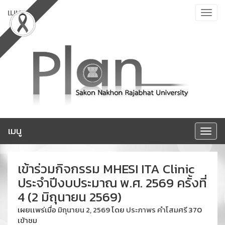
ข้าม
เมนู
Toggle
ไป
navigat
ยัง
เนื้อหา
เมนู
Toggle
navigat
เข้าร่วมกิจกรรม MHESI ITA Clinic
ประจำปีงบประมาณ พ.ศ. 2569 ครั้งที่
4 (2 มิถุนายน 2569)
เผยเเพร่เมื่อ
มิถุนายน 2, 2569
โดย
ประภาพร คำโสมศรี
370
เข้าชม