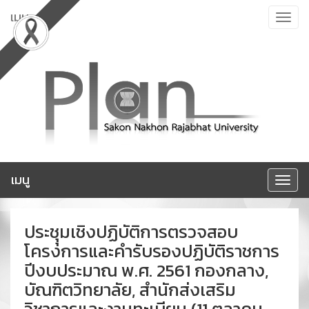
ข้าม
เมนู
Toggle
ไป
navigat
ยัง
เนื้อหา
เมนู
Toggle
navigat
ประชุุมเชิงปฏิบัติการตรวจสอบ
โครงการและคำรับรองปฏิบัติราชการ
ปีงบประมาณ พ.ศ. 2561 กองกลาง,
บัณฑิตวิทยาลัย, สำนักส่งเสริม