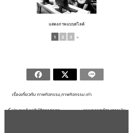
แสดงภาพแบบสไลด์
1
2
3
►
เรื่องเกี่ยวกับ
ภาพกิจกรรม
,
ภาพกิจกรรม เก่า
แนะแนว
ประชุุมเชิงปฏิบัติการตรวจ
แผนกลยุทธ์ทางการเงิน
เรื่อง
สอบโครงการและคำรับรอง
มหาวิทยาลัยราชภัฏสกลนคร
ปฏิบัติราชการ ปีงบประมาณ
ประจำปีงบประมาณ พ.ศ. 2559 –
พ.ศ. 2561 คณะเทคโนโลยี
2562