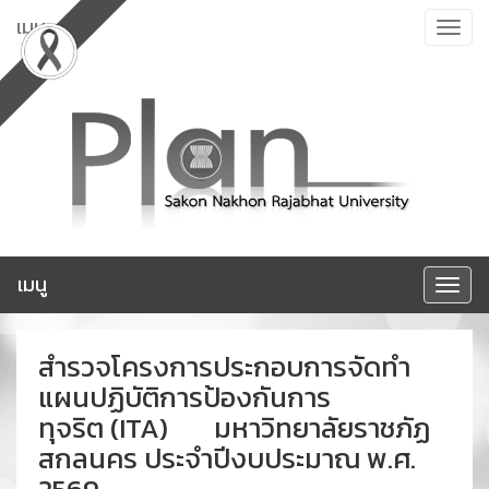
ข้าม
เมนู
Toggle
ไป
navigat
ยัง
เนื้อหา
เมนู
Toggle
navigat
สำรวจโครงการประกอบการจัดทำ
แผนปฏิบัติการป้องกันการ
ทุจริต (ITA) มหาวิทยาลัยราชภัฏ
สกลนคร ประจำปีงบประมาณ พ.ศ.