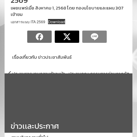
2569
เผยเเพร่เมื่อ
สิงหาคม 1, 2568
โดย
กองนโยบายและแผน
307
เข้าชม
เอกสารแนบ ITA 2569
Download
เรื่องเกี่ยวกับ
ข่าวประชาสัมพันธ์
แนะแนว
ประชุมรายงานความก้าวหน้า
ประชุมคณะกรรมการร่วมภาครัฐ
เรื่อง
โครงการการพัฒนาศูนย์การ
และเอกชนเพื่อพัฒนาและแก้ไข
เรียนรู้ความเป็นเลิศด้านการวิจัย
ปัญหาทางเศรษฐกิจจังหวัด
นวัตกรรมและเทคโนโลยีเพื่อการ
สกลนคร (กรอ. จังหวัดสกลนคร)
บริหารจัดการทรัพยากรชุมชน
ครั้งที่ 5/2568 (1 สิงหาคม 2568)
อย่างยั่งยืน มหาวิทยาลัยราชภัฏ
สกลนคร ประจำปีงบประมาณ
พ.ศ. 2568 (30 กรกฎาคม 2568)
ข่าวเเละประกาศ