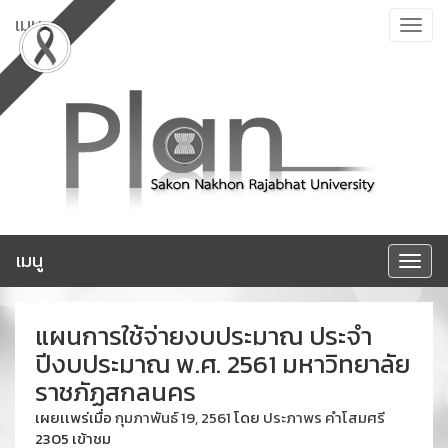
ข้าม
เมนู
Toggle
ไป
navigat
ยัง
เนื้อหา
เมนู
Toggle
navigat
แผนการใช้จ่ายงบประมาณ ประจำ
ปีงบประมาณ พ.ศ. 2561 มหาวิทยาลัย
ราชภัฏสกลนคร
เผยเเพร่เมื่อ
กุมภาพันธ์ 19, 2561
โดย
ประภาพร คำโสมศรี
2305 เข้าชม