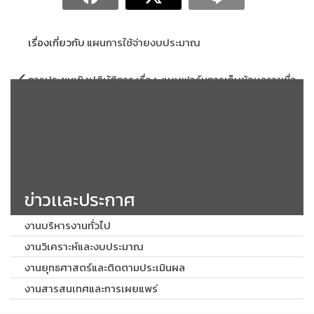
เรื่องเกี่ยวกับ
แผนการใช้จ่ายงบประมาณ
แนะแนว
การประชุมเชิงปฏิบัติการ เรื่อง
แบบฟอร์มการเก็บข้อมูลรายชื่อ
เรื่อง
การประเมินคุณธรรมและความ
ผู้รับบริการหรือผู้มีส่วนได้ส่วน
โปร่งใสในการดําเนินงาน ของ
เสียเพื่อใช้ในการสำรวจ ITA ตาม
หน่วยงานภาครัฐ (Integrity
แบบประเมิน External ประจำ
and Transparency
ปีงบประมาณ พ.ศ. ๒๕๖๑
Assessment : ITA) ประจำ
ปีงบประมาณ พ.ศ. 2561 (16
กุมภาพันธ์ 2561)
ข่าวเเละประกาศ
งานบริหารงานทั่วไป
งานวิเคราะห์และงบประมาณ
งานยุทธศาสตร์และติดตามประเมินผล
งานสารสนเทศและการเผยแพร่