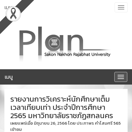
ข้าม
เมนู
Toggle
ไป
navigat
ยัง
เนื้อหา
เมนู
Toggle
navigat
รายงานการวิเคราะห์นักศึกษาเต็ม
เวลาเทียบเท่า ประจำปีการศึกษา
2565 มหาวิทยาลัยราชภัฏสกลนคร
เผยเเพร่เมื่อ
มิถุนายน 26, 2566
โดย
ประภาพร คำโสมศรี
565
เข้าชม